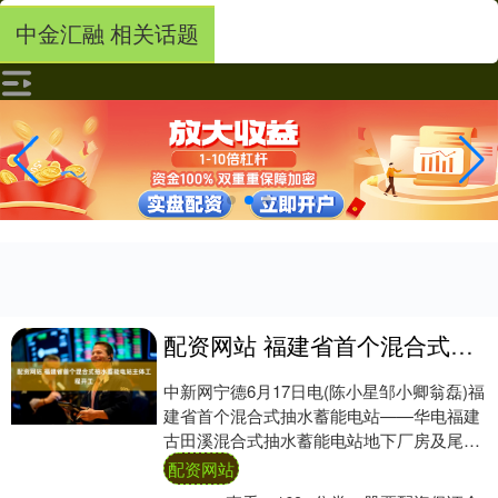
中金汇融 相关话题
配资网站 福建省首个混合式抽水蓄能电站主体工程开工
中新网宁德6月17日电(陈小星邹小卿翁磊)福
建省首个混合式抽水蓄能电站——华电福建
古田溪混合式抽水蓄能电站地下厂房及尾水
系统工程16日在福建省宁德市古田县开工
配资网站
配....