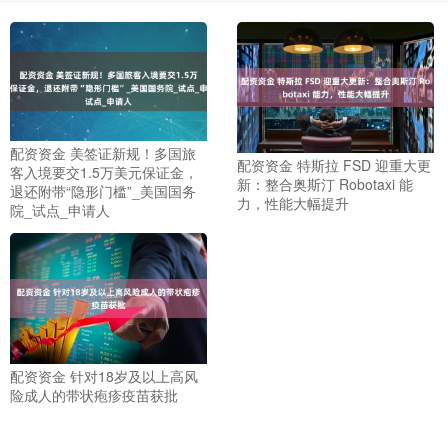
配资资金 美签证新规！多国旅
配资资金 特斯拉 FSD 迎重大更
客入境要交1.5万美元保证金，
新：整合奥斯汀 Robotaxi 能
退还附带“隐形门槛”_美国国务
力，性能大幅提升
院_试点_申请人
配资资金 针对18岁及以上高风
险成人的带状疱疹疫苗获批