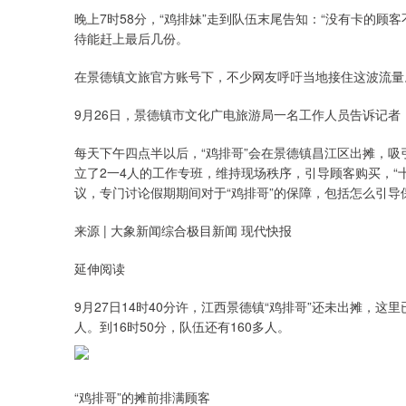
晚上7时58分，“鸡排妹”走到队伍末尾告知：“没有卡的
待能赶上最后几份。
在景德镇文旅官方账号下，不少网友呼吁当地接住这波流量
9月26日，景德镇市文化广电旅游局一名工作人员告诉记者
每天下午四点半以后，“鸡排哥”会在景德镇昌江区出摊，
立了2一4人的工作专班，维持现场秩序，引导顾客购买，“
议，专门讨论假期期间对于“鸡排哥”的保障，包括怎么引导
来源 | 大象新闻综合极目新闻 现代快报
延伸阅读
9月27日14时40分许，江西景德镇“鸡排哥”还未出摊，这
人。到16时50分，队伍还有160多人。
“鸡排哥”的摊前排满顾客