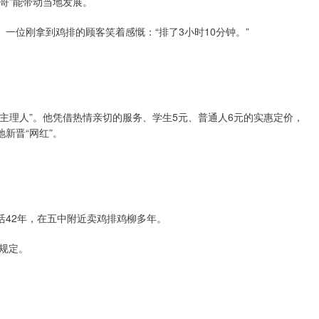
哥”能带动当地发展。
一位刚拿到鸡排的顾客笑着感慨：“排了3小时10分钟。”
排主理人”。他凭借热情亲切的服务、学生5元、普通人6元的实惠定价，
新晋“网红”。
活42年，在五中附近卖鸡排鸡柳多年。
规定。