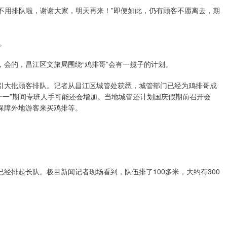
顾客不用排队啦，谢谢大家，明天再来！”即便如此，仍有顾客不愿离去，期
。
，会的，昌江区文旅局围绕“鸡排哥”会有一揽子的计划。
吸引大批顾客排队。记者从昌江区城管处获悉，城管部门已经为鸡排哥成
十一”期间专班人手可能还会增加。当地城管还计划国庆假期前召开会
保障外地游客来买鸡排等。
里已经排起长队。极目新闻记者现场看到，队伍排了100多米，大约有300